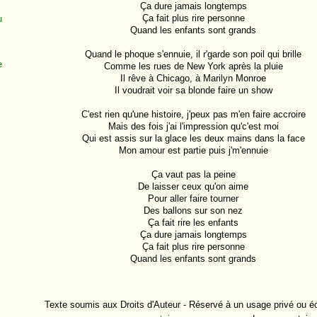
Ça dure jamais longtemps

Ça fait plus rire personne

u
Quand les enfants sont grands

Quand le phoque s'ennuie, il r'garde son poil qui brille

e
Comme les rues de New York après la pluie

Il rêve à Chicago, à Marilyn Monroe

Il voudrait voir sa blonde faire un show

e
C'est rien qu'une histoire, j'peux pas m'en faire accroire

Mais des fois j'ai l'impression qu'c'est moi

Qui est assis sur la glace les deux mains dans la face

Mon amour est partie puis j'm'ennuie

Ça vaut pas la peine

De laisser ceux qu'on aime

Pour aller faire tourner

Des ballons sur son nez

-
Ça fait rire les enfants

Ça dure jamais longtemps

Ça fait plus rire personne

Quand les enfants sont grands

n
Texte soumis aux Droits d'Auteur - Réservé à un usage privé ou éd