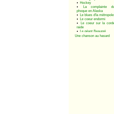
Hockey
La complainte d
phoque en Alaska
Le blues d'la métropole
Le coeur endormi
Le coeur sur la cord
raide
Le géant Beaupré
Le passager de l'heur
Une chanson au hasard
de pointe
Le picbois
Le vent d'la ville
Le vent du fleuve
Lettre d'amour
L'histoire de Jean
Marie-Chantale
Montréal
Rouler la nuit
Seize ans en soixante
seize
Tous les palmiers
Tout va bien
Un ange gardien
Un autre jour arrive e
ville