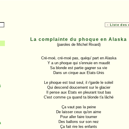
La complainte du phoque en Alaska
(paroles de Michel Rivard)
Cré-moé, cré-moé pas, quéqu' part en Alaska

Y a un phoque qui s'ennuie en maudit

Sa blonde est partie gagner sa vie

Dans un cirque aux Etats-Unis

Le phoque est tout seul, il r'garde le soleil

i
Qui descend doucement sur le glacier

Il pense aux Etats en pleurant tout bas

C'est comme ça quand ta blonde t'a lâché

Ça vaut pas la peine

De laisser ceux qu'on aime

Pour aller faire tourner

Des ballons sur son nez

à
Ça fait rire les enfants
