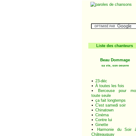
Liste des chanteurs
Beau Dommage
sa vie, son oeuvre
23-déc
À toutes les fois
Berceuse pour mo
toute seule
ça fait longtemps
C'est samedi soir
Chinatown
Cinéma
Contre lui
Ginette
Harmonie du Soir 
Châteauguay