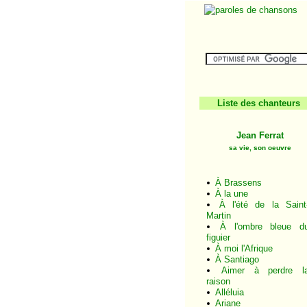
Liste des chanteurs
Jean Ferrat
sa vie, son oeuvre
À Brassens
À la une
À l'été de la Saint
Martin
À l'ombre bleue d
figuier
À moi l'Afrique
À Santiago
Aimer à perdre l
raison
Alléluia
Ariane