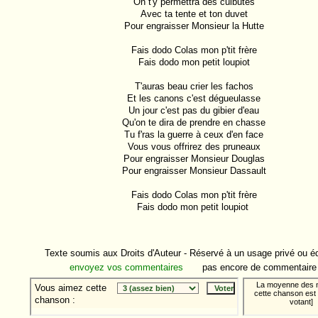
On t'y permettra des culbutes

Avec ta tente et ton duvet

r
Pour engraisser Monsieur la Hutte

Fais dodo Colas mon p'tit frère

Fais dodo mon petit loupiot

s
T'auras beau crier les fachos

a
Et les canons c'est dégueulasse

à
Un jour c'est pas du gibier d'eau

Qu'on te dira de prendre en chasse

Tu f'ras la guerre à ceux d'en face

Vous vous offrirez des pruneaux

Pour engraisser Monsieur Douglas

Pour engraisser Monsieur Dassault

e
Fais dodo Colas mon p'tit frère

Fais dodo mon petit loupiot 

n
Texte soumis aux Droits d'Auteur - Réservé à un usage privé ou éd
envoyez vos commentaires
pas encore de commentaire