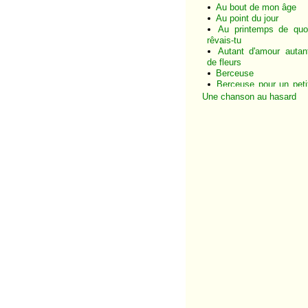
Au bout de mon âge
Au point du jour
Au printemps de quo
rêvais-tu
Autant d'amour autan
de fleurs
Berceuse
Berceuse pour un peti
loupiot
Une chanson au hasard
Bicentenaire
Camarade
Carco
Caserne
Ce qu'on est bien mo
amour
C'est beau la vie
C'est si peu dire que j
t'aime
C'est toujours l
première fois
Chagall
Chambres d'u
moment
Chanson pour toi
Chante l'amour
Chanter
Complainte de Pabl
Neruda