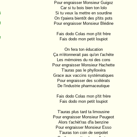
Pour engraisser Monsieur Guigoz

Car si tu bois bien ton lolo

i
Si tu veux la mettre en sourdine

On t'paiera bientôt des p'tits pots

t
Pour engraisser Monsieur Blédine

Fais dodo Colas mon p'tit frère

t
Fais dodo mon petit loupiot

On fera ton éducation

Ça m'étonnerait pas qu'on t'achète

Les mémoires du roi des cons

Pour engraisser Monsieur Hachette

n
T'auras pas le phylloxéra

Grace aux vaccins systématiques

Pour engraisser des scélérats

e
De l'industrie pharmaceutique

a
Fais dodo Colas mon p'tit frère

Fais dodo mon petit loupiot

n
T'auras plus tard ta limousine

Pour engraisser Monsieur Peugeot

Alors t'achèt'ras d'la benzine

Pour engraisser Monsieur Esso

o
T'auras ton coin de serpolet
