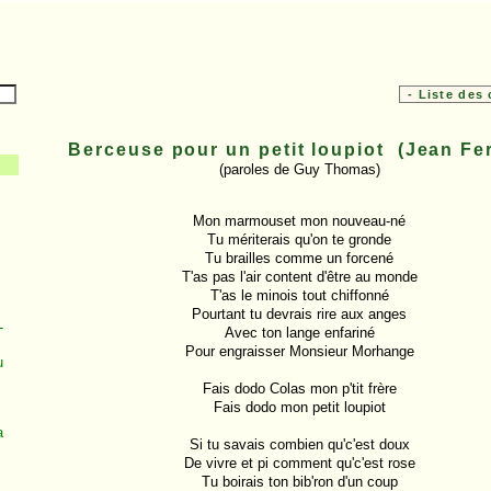
Berceuse pour un petit loupiot (Jean Fer
(paroles de Guy Thomas)
Mon marmouset mon nouveau-né

Tu mériterais qu'on te gronde

Tu brailles comme un forcené

T'as pas l'air content d'être au monde

T'as le minois tout chiffonné

Pourtant tu devrais rire aux anges

-
Avec ton lange enfariné

Pour engraisser Monsieur Morhange

u
Fais dodo Colas mon p'tit frère

Fais dodo mon petit loupiot

a
Si tu savais combien qu'c'est doux

De vivre et pi comment qu'c'est rose

Tu boirais ton bib'ron d'un coup
