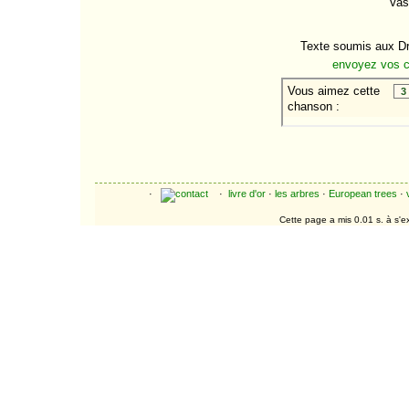
L'amour fou
Le bonheur
Le chien
Texte soumis aux Dro
Le conditionnel de
envoyez vos 
variétés
Le crachat
Chansons suivantes
·
·
livre d'or
·
les arbres
·
European trees
·
Cette page a mis 0.01 s. à s'