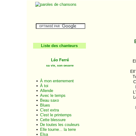
Liste des chanteurs
Léo Ferré
El
sa vie, son oeuvre
Ell
Tu
À mon enterrement
C
À toi
Allende
L
Avec le temps
L
Beau saxo
Blues
C'est extra
C'est le printemps
Cette blessure
De toutes les couleurs
Elle tourne... la terre
Elsa