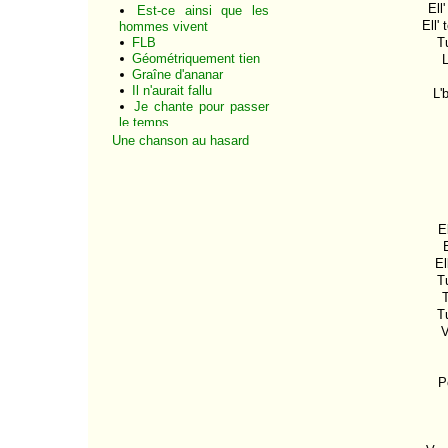
Ell
Est-ce ainsi que les
Ell'
hommes vivent
FLB
Tu
Géométriquement tien
L
Graîne d'ananar
Il n'aurait fallu
L'
Je chante pour passer
le temps
Je t'aimais bien, tu
Une chanson au hasard
sais...
Je t'aime tant
Je te donne
Jolie mome
La complainte de la
El
télé
E
La folie
El
La jalousie
Tu
La langue française
T
La maffia
La Marseillaise
T
La mélancolie
V
La mémoire et la mer
La poisse
La solitude
P
La tristesse
La Vie d'artiste
L'affiche rouge
L'âge d'or