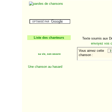
Liste des chanteurs
Texte soumis aux Dro
envoyez vos 
sa vie, son oeuvre
De Bretagne ou
Une chanson au hasard
d'ailleurs
Elle préfère l'amour en
mer