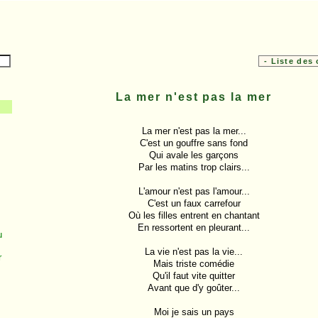
La mer n'est pas la mer
La mer n'est pas la mer...

C'est un gouffre sans fond

Qui avale les garçons

Par les matins trop clairs...

L'amour n'est pas l'amour...

C'est un faux carrefour

Où les filles entrent en chantant

En ressortent en pleurant...

u
La vie n'est pas la vie...

r
Mais triste comédie

Qu'il faut vite quitter

Avant que d'y goûter...

Moi je sais un pays
