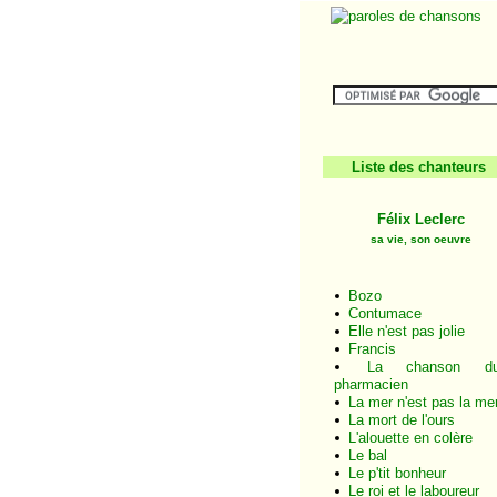
Liste des chanteurs
Félix Leclerc
sa vie, son oeuvre
Bozo
Contumace
Elle n'est pas jolie
Francis
La chanson d
pharmacien
La mer n'est pas la me
La mort de l'ours
L'alouette en colère
Le bal
Le p'tit bonheur
Le roi et le laboureur