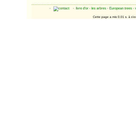
·
·
livre d'or
·
les arbres
·
European trees
·
Cette page a mis 0.01 s. à s'