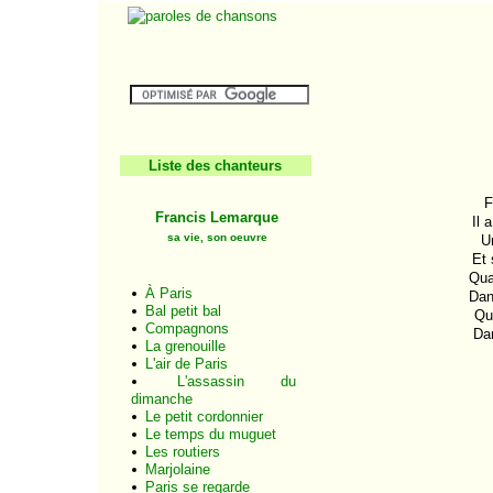
Liste des chanteurs
F
Francis Lemarque
Il 
sa vie, son oeuvre
U
Et 
Quan
À Paris
Dan
Bal petit bal
Qua
Compagnons
Dan
La grenouille
L'air de Paris
L'assassin du
dimanche
Le petit cordonnier
Le temps du muguet
Les routiers
Marjolaine
Paris se regarde