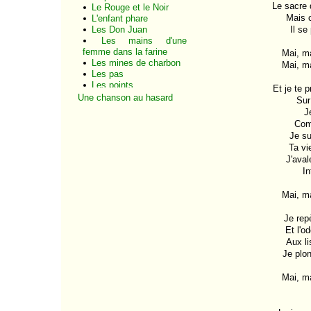
Le sacre
Le Rouge et le Noir
Mais c
L'enfant phare
Les Don Juan
Il se
Les mains d'une
femme dans la farine
Mai, ma
Les mines de charbon
Mai, ma
Les pas
Les points
Et je te 
Les p'tits bruns et les
Une chanson au hasard
Sur
grands blonds
J
L'irlandaise
Comm
Locomotive d'or
Je su
Ma fleur
Ta vie
Martia Martienne
J'aval
Mater
In
Maudit
Montparis
Mai, ma
Nobody knows
Nougayork
Paris mai
Je rep
Pauvre Nougaro
Et l'o
Pommier de paradis
Aux li
Prisonnier des nuages
Je plo
Quatre boules de cuir
Rap idyllique
Mai, ma
Rimes
Rock à Renaud
Rue Saint-Denis