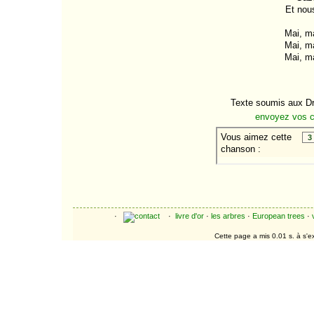
Et nous
Mai, ma
Mai, ma
Mai, ma
Texte soumis aux Dro
envoyez vos 
·
·
livre d'or
·
les arbres
·
European trees
·
Cette page a mis 0.01 s. à s'