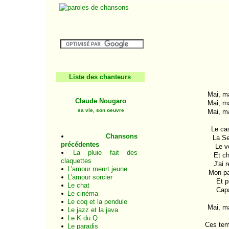
Liste des chanteurs
Mai, ma
Claude Nougaro
Mai, ma
sa vie, son oeuvre
Mai, ma
Le cas
Chansons
La Se
précédentes
Le v
La pluie fait des
Et ch
claquettes
J'ai 
L'amour meurt jeune
Mon pa
L'amour sorcier
Et p
Le chat
Capa
Le cinéma
Le coq et la pendule
Mai, ma
Le jazz et la java
Le K du Q
Ces temp
Le paradis