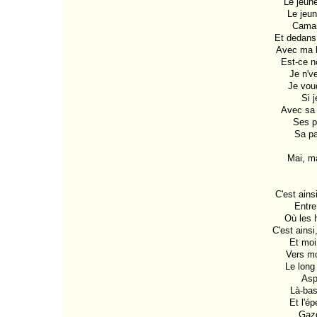
Le jeun
Sa maison
Le jeun
Schplaouch !
Camar
Sensuel
Et dedans,
Si cigales m'étaient
Avec ma b
contées
Est-ce no
Sing Sing song
Je n'v
Soeur âme
Je voud
Tchin-Chine
Toulouse
Si j
Tout feu tout femme
Avec sa 
Toutes les filles m'ont
Ses p
suivi
Sa pa
Tu dormiras longtemps
Tu verras
Mai, ma
Un été
Une bouteille à la mer
Une petite fille
C'est ains
Une rivière des
Entre
Corbières
Où les 
Very Nice
C'est ains
Vie violence
Et moi
Vieux Vienne
Vers mo
Visiteur
Le long
Aspi
Là-bas 
Et l'é
Gazo