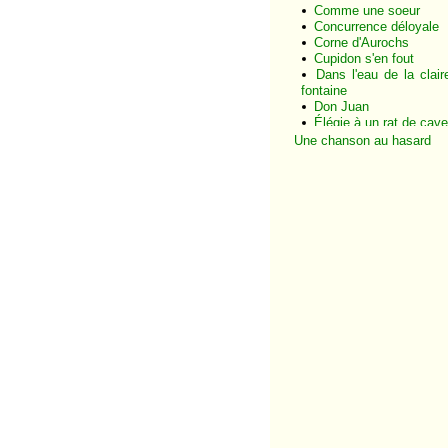
Comme une soeur
Concurrence déloyale
Corne d'Aurochs
Cupidon s'en fout
Dans l'eau de la clair
fontaine
Don Juan
Élégie à un rat de cave
Grand-père
Une chanson au hasard
Hécatombe
Heureux qui comm
Ulysse
Il n'y a pas d'amou
heureux
Il suffit de passer l
pont
J'ai rendez-vous ave
vous
Je me suis fait tou
petit
Je rejoindrai ma belle
Je suis un voyou
Jeanne
La ballade de
cimetières
La ballade des gen
qui sont nés quelque part
La cane de Jeanne