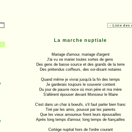
La marche nuptiale
Mariage d'amour, mariage d'argent

J'ai vu se marier toutes sortes de gens 

Des gens de basse source et des grands de la terre

Des prétendus coiffeurs, des soi-disant notaires

Quand même je vivrai jusqu'à la fin des temps

e
Je garderais toujours le souvenir content

Du jour de pauvre noce où mon père et ma mère

S'allèrent épouser devant Monsieur le Maire

C'est dans un char à boeufs, s'il faut parler bien franc

Tiré par les amis, poussé par les parents

Que les vieux amoureux firent leurs épousailles

Après long temps d'amour, long temps de fiançailles

r
Cortège nuptial hors de l'ordre courant
