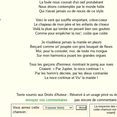
La foule nous couvait d'un oeil protubérant

Nous étions contemplés par le monde futile

Qui n'avait jamais vu de noces de ce style

e
Voici le vent qui souffle emportant, crève-coeur

Le chapeau de mon père et les enfants de choeur

Voilà la pluie qui tombe en pesant bien ses gouttes

Comme pour empêcher la noc', coûte que coûte

Je n'oublierai jamais la mariée en pleurs

e
Berçant comme un' poupée son gros bouquet de fleurs

Moi, pour la consoler, moi, de toute ma morgue

r
Sur mon harmonica jouant les grandes orgues

e
Tous les garçons d'honneur, montrant le poing aux nues

Criaient: « Par Jupiter, la noce continue ! »

c
Par les homm's décriée, par les dieux contrariée

La noce continue et Viv' la mariée !

t
Texte soumis aux Droits d'Auteur - Réservé à un usage privé ou éd
s
envoyez vos commentaires
pas encore de commentaire
s